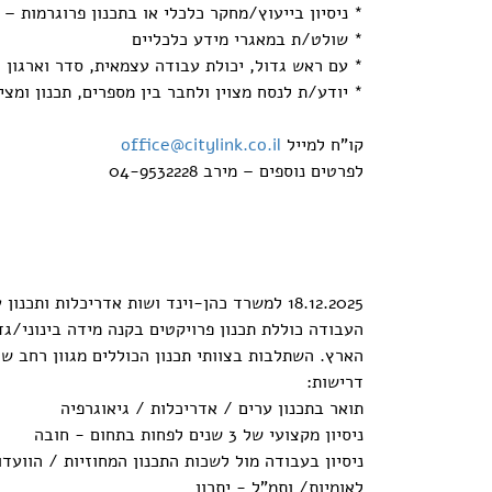
* ניסיון בייעוץ/מחקר כלכלי או בתכנון פרוגרמות – י
* שולט/ת במאגרי מידע כלכליים
* עם ראש גדול, יכולת עבודה עצמאית, סדר וארגון
* יודע/ת לנסח מצוין ולחבר בין מספרים, תכנון ומצי
קו"ח למייל
office@citylink.co.il
לפרטים נוספים – מירב 04-9532228
18.12.2025 למשרד כהן-וינד ושות אדריכלות ותכנון ערים דרוש מתכנן ערים
העבודה כוללת תכנון פרויקטים בקנה מידה בינוני/גד
הארץ. השתלבות בצוותי תכנון הכוללים מגוון רחב של
דרישות:
תואר בתכנון ערים / אדריכלות / גיאוגרפיה
ניסיון מקצועי של 3 שנים לפחות בתחום - חובה
ניסיון בעבודה מול לשכות התכנון המחוזיות / הווע
לאומיות/ ותמ"ל - יתרון