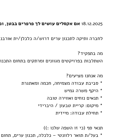
18.12.2025
אם אקסלים עושים לך פרפרים בבטן, וכל
לחברה ותיקה לתכנון ערים דרוש/ה כלכלן/ית אורבני
מה בתפקיד?
השתלבות בפרויקטים מגוונים ומרתקים בתחום התכנון
מה אנחנו מציעים?
* סביבת עבודה מצמיחה, חכמה ומאתגרת
* היקף משרה גמיש
* תנאים נוחים ואווירה טובה
* מיקום: קריית טבעון / היברידי
* תחילת עבודה: מיידית
תנאי סף (כי זו השפה שלנו :))
* בעל/ת תואר רלוונטי – כלכלה, תכנון ערים, תחום פ