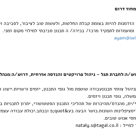
מחוז דרום
 הזדמנות להיות בצומת קבלת החלטות, ולעשות טוב לציבור, לסביבה ול
ועמדות לתפקיד מרכז/ בכירה/ ה תכנון סביבתי למילוי מקום זמני.
ayam@sviv
וש/ה:לחברת תגל – ניהול פרויקטים והנדסה אזרחית, דרוש/ה:מנהל/
הול צוותי תכנוןעבודה שוטפת מול גופי התכנון, יזמים ורשויות.ייצוג 
שלה, גופי תכנון ויזמים.
ית, מהנדס/תהיכרות של תהליכי התכנון הסטטוטורי, יתרון לתכניות בד
פרויקטים בין 2-5 שנים.ניסיון בניהול צוותי תכנון בדיסציפלינ
סי אנוש טובים.
למייל :
nataly.s@tagal.co.il