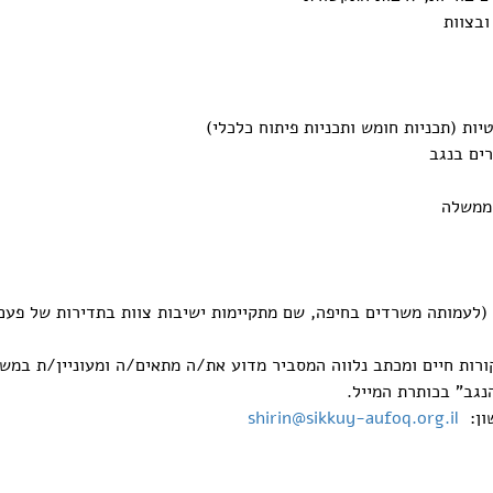
ובצוות
יות (תכניות חומש ותכניות פיתוח כלכלי)
ים בנגב
הממשלה
 (לעמותה משרדים בחיפה, שם מתקיימות ישיבות צוות בתדירות של פעם
נגב” בכותרת המייל.
שון:
shirin@sikkuy-aufoq.org.il