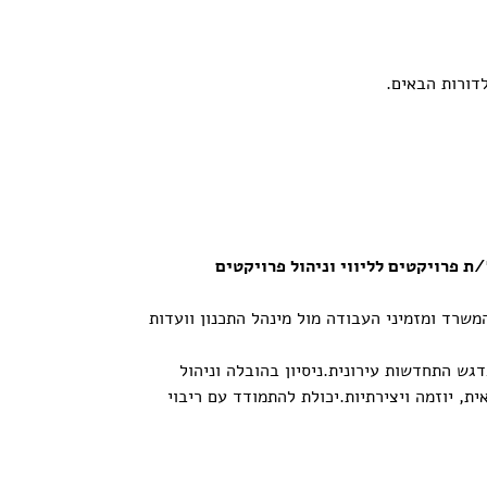
דורות הבאים.
ת פרויקטים לליווי וניהול פרויקטים
המשרד ומזמיני העבודה מול מינהל התכנון וועדות
גש התחדשות עירונית.ניסיון בהובלה וניהול
ות השונות.כושר הבעה בע&quot;פ ובכתב.יכולת עבודה עצמאית, יוזמה ויצירתיות.יכולת להתמודד עם ריבוי