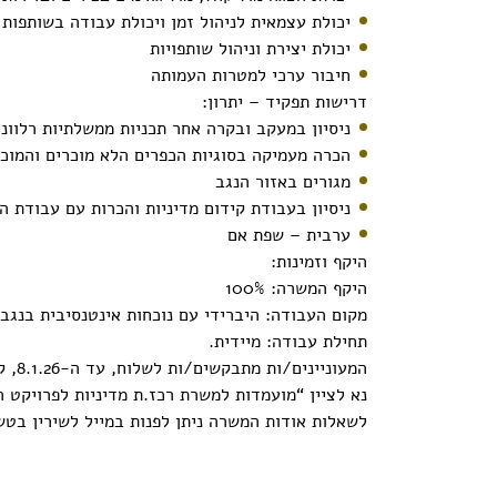
יכולת עצמאית לניהול זמן ויכולת עבודה בשותפות 
יכולת יצירת וניהול שותפויות
חיבור ערכי למטרות העמותה
דרישות תפקיד – יתרון:
ניסיון במעקב ובקרה אחר תכניות ממשלתיות רלוונט
הכרה מעמיקה בסוגיות הכפרים הלא מוכרים והמוכר
מגורים באזור הנגב
ניסיון בעבודת קידום מדיניות והכרות עם עבודת 
ערבית – שפת אם
היקף וזמינות:
היקף המשרה: 100%
מקום העבודה: היברידי עם נוכחות אינטנסיבית בנגב
תחילת עבודה: מיידית.
המעוניינים/ות מתבקשים/ות לשלוח, עד ה-8.1.26, קורות חיים ומכתב נלווה המסביר מדוע את/ה מתאים/ה ומעוניין/ת במשרה (עד 300 מילים) למייל:
נא לציין “מועמדות למשרת רכז.ת מדיניות לפרויקט ה
לשאלות אודות המשרה ניתן לפנות במייל לשירין בט