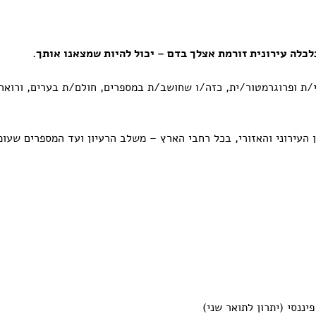
כלה עירונית זורמת אצלך בדם – יכול להיות שמצאנו אותך.
/ת ופרוגרמטור/ית, כזה/ו שחושב/ת במספרים, חולם/ת בערים, ורואה 
 העירוני והאזורי, בכל רחבי הארץ – משלב הרעיון ועד המספרים שעומ
יננסי (יתרון לתואר שני)