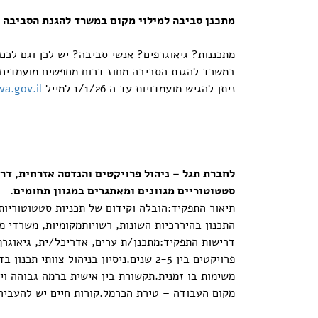
מתכנן סביבה למילוי מקום במשרד להגנת הסביבה 
מתכננות? גיאוגרפים? אנשי סביבה? יש לכן וגם לכם
במשרד להגנת הסביבה מחוז דרום מחפשים מועמדים ומ
ניתן להגיש מועמדויות עד ה 1/1/26 למייל
a.gov.il
לחברת תגל – ניהול פרויקטים והנדסה אזרחית, דר
סטטוטוריים מגוונים ומאתגרים במגוון תחומים.
תיאור התפקיד:הובלה וקידום של תכניות סטטוטוריותני
התכנון בהיררכיות השונות, רשויותמקומיות, משרדי ממ
דרישות התפקיד:מתכנן/ת ערים, אדריכל/ית, גיאוגרף/
משימות בו זמנית.תקשורת בין אישית ברמה גבוהה ויח
מקום העבודה – טירת הכרמל.קורות חיים יש להעביר 