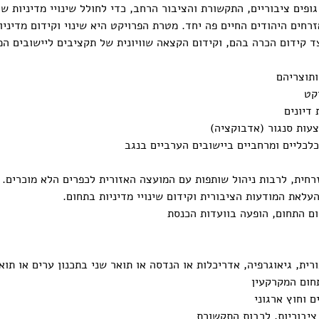
ים ציבוריים, התקשורת והציבור הרחב, כדי לחולל שינויי מדיניות שיבי
חים היהודים החיים פה יחד. מטרת הפרויקט היא שינוי וקידום מדיני
צד קידום הכרה בהם, וקידום הקצאה שוויונית של תקציבים ליישובים המ
ותוצריהם
קט
דיונים
עות סנגור (אדבוקציה)
כלכליים ומרחביים ביישובים הערביים בנגב
זרחית, לרבות ניהול שותפות עם המועצה האזורית לכפרים הלא מוכרים.
עלאת המודעות הציבורית וקידום שינויי מדיניות בתחום.
ום התחום, הופעה בוועדות הכנסת
ית, גיאוגרפיה, אדריכלות או הנדסה או תואר שני בתכנון ערים או תוא
בתחום המקרקעין
ם וחוץ ארגוני
 ציבוריות, לרבות התקשורת