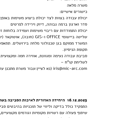
משרה מלאה
כישורים אישיים:
יכולת עבודה בצוות לצד יכולת ביצוע משימות באופן
סדר וארגון ברמה גבוהה, דיוק וירידה לפרטים
יכולת התמודדות עם ריבוי משימות ועמידה בלוחות זמ
שליטה ביישומי OFFICE ו-GIS (חובה), אוטוקאד (יתרון)
המשרד ממוקם בגן טכנולוגי מלחה בירושלים. תתאפ
תקופת הניסיון.
סביבת עבודה נעימה ומגוונת, אווירה חמה ומקצועית.
לשליחת קו"ח –
iris@mic-arc.com
(נא לציין:עבור משרת מתכנן ער
16.12.2025 היחידה האזורית לאיכות הסביבה בשרון מחפשת סגן/ית מנהל מחלקה לתכנון סביבתי
התפקיד כולל בדיקה וליווי של תוכניות בהיבטים סביב
שיתוף פעולה עם רשויות מקומיות וגורמים מקצועיים