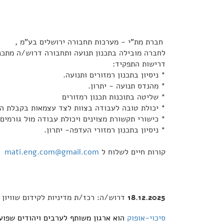
חברת מת"י - מערכות תחבורה ירושלים בע"מ ,
לחברה מובילה בתכנון תנועה ותחבורה דרוש/ה מתכנן/
דרישות התפקיד:
* ניסיון בתכנון רמזורים ותנועה.
* מהנדס תנועה - יתרון.
* שליטה בתוכנות תכנון רמזורים
* יכולת טובה לעבודה בצוות לצד עצמאות בקבלת ה
* כישורי תקשורת מצוינים ויכולת עבודה מול גורמים 
* ניסיון בתכנון רמזורי העדפה- יתרון.
קורות חיים לשלוח ל
mati.eng.com@gmail.com
18.12.2025
דרוש/ה: רכז/ת מדיניות לקידום שוויון 
סיכוי-אופוק