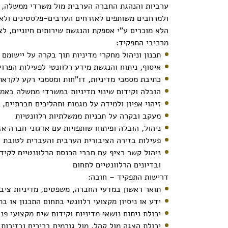
ערביות והנהגת החברה הערבית מול משרדי ממשלה, גופ
ולמרחבים משותפים לאזרחים הערבים-פלסטינים ולאזר
הלא מוכרים ע”י אספקת והנגשת שירותים חיוניים, ל
מרכיבי התפקיד:
תכנון וניהול מחקרי מדיניות תוך בקרה על יישומם 
איסוף, ניתוח והנגשת מידע רלוונטי לפעילות הפרוי
כתיבת מסמכי מדיניות, דו"חות ומסמכי רקע לקראת 
הובלה וקידום שינוי מדיניות במשרדי ממשלה באמצ
זיהוי אפיון ולמידה על מגמות ותהליכים חברתיים, 
מעקב ובקרה על תכניות ממשלתיות רלוונטיות
ניהול, הובלה ופיתוח שותפויות עם ארגוני חברה א
פעילות בזירה הציבורית הערבית והעברית לטובת ה
ניהול קשר רציף עם חברי הכנסת הרלוונטיים לקיד
ובדיונים הרלוונטיים לתחום
דרישות התפקיד – חובה:
תואר ראשון במדעי החברה, משפטים, מדיניות ציבור
ידע או ניסיון מקצועי רלוונטי בתחום התכנון או 
יכולת ניתוח נושאי מדיניות וקידום שיח מקצועי פני
יכולת הצגה מול קהל, מול גורמים בכירים ובזירות