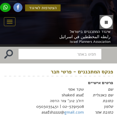
הצטרפות לאיגוד
Menu
איגוד המתכננים בישראל
رابطه المخططين في اسرائيل
Israel Planners Association
פנקס המתכננים - פרטי חבר
פרטים אישיים
שם
שקד אסף
שם באנגלית
shaked asaf
כתובת
דולב 12ב' צור הדסה
טלפון
02-5791508 | 0503035451
כתובת אתר
gmail.com
asafsh2222@