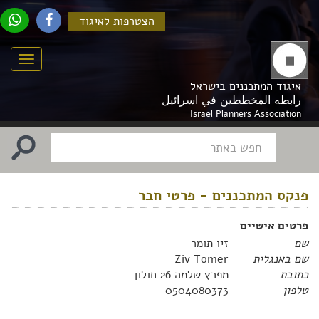
הצטרפות לאיגוד
Menu
איגוד המתכננים בישראל
رابطه المخططين في اسرائيل
Israel Planners Association
פנקס המתכננים - פרטי חבר
פרטים אישיים
שם
זיו תומר
שם באנגלית
Ziv Tomer
כתובת
מפרץ שלמה 26 חולון
טלפון
0504080373