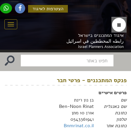
הצטרפות לאיגוד
Menu
איגוד המתכננים בישראל
رابطه المخططين في اسرائيل
Israel Planners Association
פנקס המתכננים - פרטי חבר
פרטים אישיים
שם
בן נון רינת
שם באנגלית
Ben-Noon Rinat
כתובת
אורן 10 מתן
טלפון
0543361941
כתובת אתר
Bnmrinat.co.il