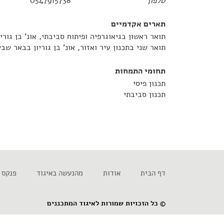
טלפון
0547915738
תארים אקדמיים
תואר ראשון בגיאוגרפיה ופיתוח סביבתי, אונ' בן גור
תואר שני בתכנון עיר ואזור, אונ' בן גוריון בבאר שב
תחומי התמחות
תכנון פיסי
תכנון סביבתי
דף הבית
אודות
מהנעשה באיגוד
פנקס 
© כל הזכויות שמורות לאיגוד המתכננים