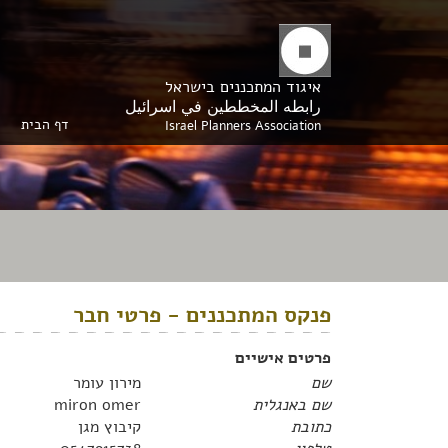
איגוד המתכננים בישראל
رابطه المخططين في اسرائيل
דף הבית
Israel Planners Association
פנקס המתכננים - פרטי חבר
פרטים אישיים
שם
מירון עומר
שם באנגלית
miron omer
כתובת
קיבוץ מגן