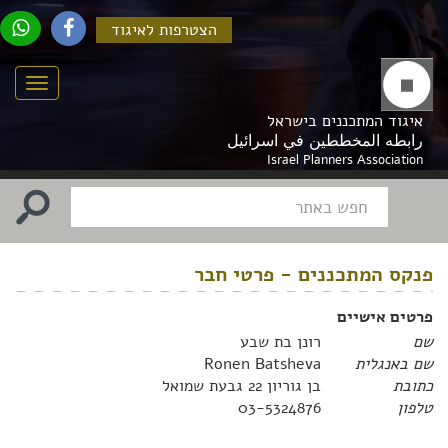
הצטרפות לאיגוד
Menu
איגוד המתכננים בישראל
رابطه المخططين في اسرائيل
Israel Planners Association
פנקס המתכננים - פרטי חבר
פרטים אישיים
שם
רונן בת שבע
שם באנגלית
Ronen Batsheva
כתובת
בן גוריון 22 גבעת שמואל
טלפון
03-5324876