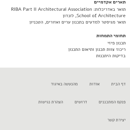
תארים אקדמיים
תואר באדריכלות: RIBA Part II Architectural Association
School of Architecture, לונדון
תואר מגיסטר למדעים בתכנון ערים ואזורים, הטכניון
תחומי התמחות
תכנון פיזי
ריכוז צוות תכנון ותיאום התכנון
בדיקות היתכנות
דף הבית
אודות
מהנעשה באיגוד
פנקס המתכננים
דרושים
הצהרת נגישות
יצירת קשר