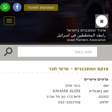
הצטרפות לאיגוד
Menu
איגוד המתכננים בישראל
رابطه المخططين في اسرائيل
Israel Planners Association
פנקס המתכננים - פרטי חבר
פרטים אישיים
שם
כהני אלון
שם באנגלית
KAHANI ALON
כתובת
פיארברג 30 תל אביב
טלפון
052-5257109