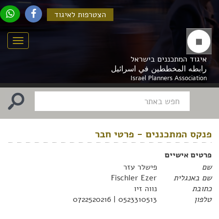
הצטרפות לאיגוד
Menu
איגוד המתכננים בישראל
رابطه المخططين في اسرائيل
Israel Planners Association
פנקס המתכננים - פרטי חבר
פרטים אישיים
שם
פישלר עזר
שם באנגלית
Fischler Ezer
כתובת
נווה זיו
טלפון
0523310513 | 0722520216