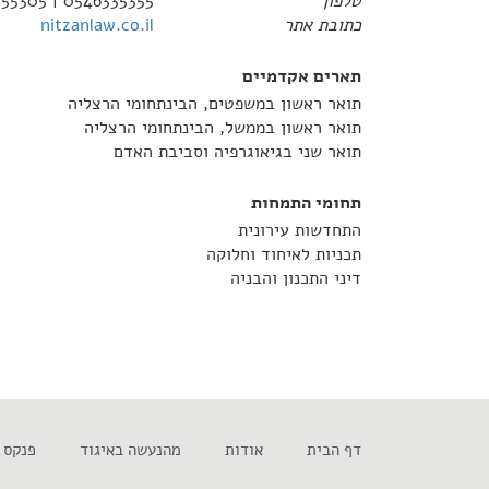
טלפון
0546335355 | 03-9555305
כתובת אתר
nitzanlaw.co.il
תארים אקדמיים
תואר ראשון במשפטים, הבינתחומי הרצליה
תואר ראשון בממשל, הבינתחומי הרצליה
תואר שני בגיאוגרפיה וסביבת האדם
תחומי התמחות
התחדשות עירונית
תכניות לאיחוד וחלוקה
דיני התכנון והבניה
דף הבית
אודות
מהנעשה באיגוד
פנקס 