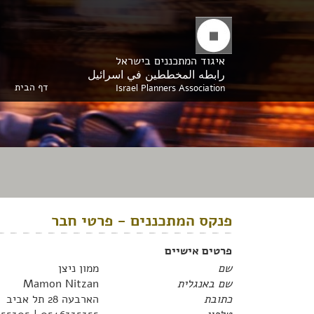
איגוד המתכננים בישראל
رابطه المخططين في اسرائيل
דף הבית
Israel Planners Association
פנקס המתכננים - פרטי חבר
פרטים אישיים
שם
ממון ניצן
שם באנגלית
Mamon Nitzan
כתובת
הארבעה 28 תל אביב