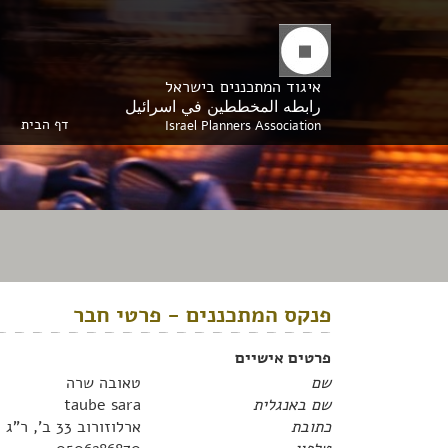
איגוד המתכננים בישראל
رابطه المخططين في اسرائيل
דף הבית
Israel Planners Association
פנקס המתכננים - פרטי חבר
פרטים אישיים
שם
טאובה שרה
שם באנגלית
taube sara
כתובת
ארלוזורוב 33 ב', ר"ג