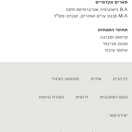
תארים אקדמיים
B.A גיאוגרפיה אוניברסיטת חיפה
M.A תכנון ערים ואזורים, טכניון-מט"ל
תחומי התמחות
קיימות וסביבה
תכנון סביבתי
שיתוף ציבור
דף הבית
אודות
מהנעשה באיגוד
פנקס המתכננים
דרושים
הצהרת נגישות
יצירת קשר