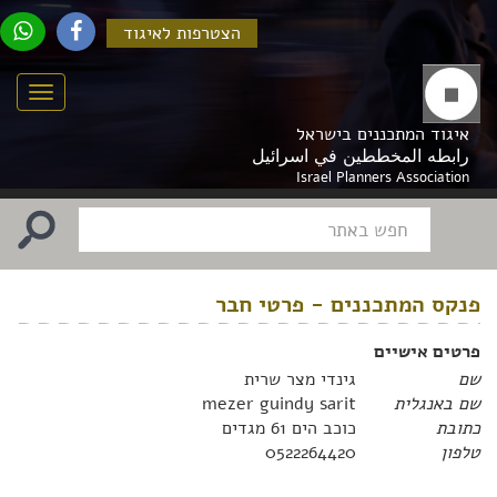
הצטרפות לאיגוד
Menu
איגוד המתכננים בישראל
رابطه المخططين في اسرائيل
Israel Planners Association
פנקס המתכננים - פרטי חבר
פרטים אישיים
שם
גינדי מצר שרית
שם באנגלית
mezer guindy sarit
כתובת
כוכב הים 61 מגדים
טלפון
0522264420