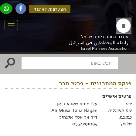
הצטרפות לאיגוד
Menu
איגוד המתכננים בישראל
رابطه المخططين في اسرائيل
Israel Planners Association
פנקס המתכננים - פרטי חבר
פרטים אישיים
שם
עלי מוסא טאהא ביאן
שם באנגלית
Ali Musa Taha Bayan
כתובת
דיר אל אסד אלנחיל
טלפון
0534291094