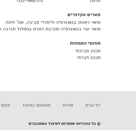
טלפון
052-8891312
תארים אקדמיים
תואר ראשון בגאוגרפיה ולימודי סביבה, אונ' חיפה
תואר שני בגאוגרפיה וסביבת האדם במסלול סביבה חב
תחומי התמחות
תכנון סביבתי
תכנון חברתי
דף הבית
אודות
מהנעשה באיגוד
פנקס 
© כל הזכויות שמורות לאיגוד המתכננים