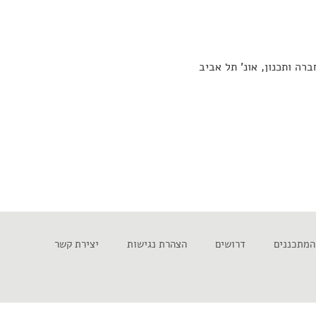
רה ותכנון, אונ' תל אביב
המתכננים
דרושים
הצהרת נגישות
יצירת קשר