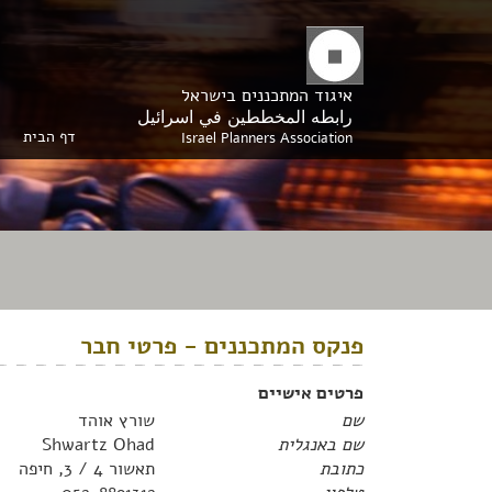
איגוד המתכננים בישראל
رابطه المخططين في اسرائيل
דף הבית
Israel Planners Association
פנקס המתכננים - פרטי חבר
פרטים אישיים
שם
שורץ אוהד
שם באנגלית
Shwartz Ohad
כתובת
תאשור 4 / 3, חיפה