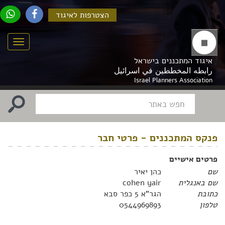
הצטרפות לאיגוד
Menu
איגוד המתכננים בישראל
رابطه المخططين في اسرائيل
Israel Planners Association
פנקס המתכננים - פרטי חבר
פרטים אישיים
שם
כהן יאיר
שם באנגלית
cohen yair
כתובת
הגר"א 5 כפר סבא
טלפון
0544969893