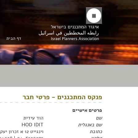
איגוד המתכננים בישראל
رابطه المخططين في اسرائيل
דף הבית
Israel Planners Association
פנקס המתכננים - פרטי חבר
פרטים אישיים
שם
הוד עידית
שם באנגלית
HOD IDIT
כתובת
וינגייט 12 א זכרון יעקב