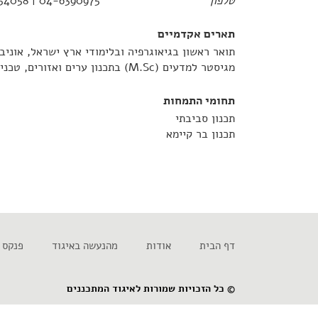
טלפון
04-6390975 | 052-2454058
תארים אקדמיים
תואר ראשון בגיאוגרפיה ובלימודי ארץ ישראל, אוניב
מגיסטר למדעים (M.Sc) בתכנון ערים ואזורים, טכניון חיפה
תחומי התמחות
תכנון סביבתי
תכנון בר קיימא
דף הבית
אודות
מהנעשה באיגוד
פנקס 
© כל הזכויות שמורות לאיגוד המתכננים