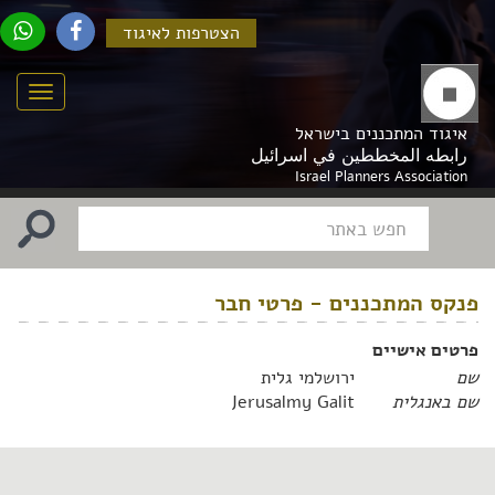
הצטרפות לאיגוד
Menu
איגוד המתכננים בישראל
رابطه المخططين في اسرائيل
Israel Planners Association
פנקס המתכננים - פרטי חבר
פרטים אישיים
שם
ירושלמי גלית
שם באנגלית
Jerusalmy Galit