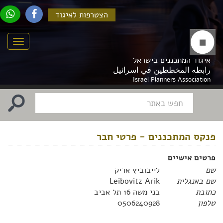
הצטרפות לאיגוד
Menu
איגוד המתכננים בישראל
رابطه المخططين في اسرائيل
Israel Planners Association
פנקס המתכננים - פרטי חבר
פרטים אישיים
שם
לייבוביץ אריק
שם באנגלית
Leibovitz Arik
כתובת
בני משה 16 תל אביב
טלפון
0506240928