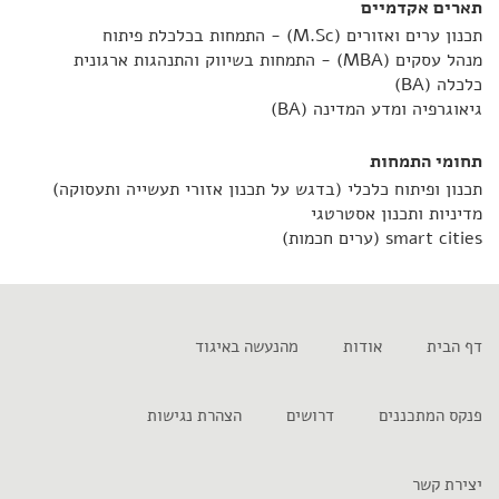
תארים אקדמיים
תכנון ערים ואזורים (M.Sc) - התמחות בכלכלת פיתוח
מנהל עסקים (MBA) - התמחות בשיווק והתנהגות ארגונית
כלכלה (BA)
גיאוגרפיה ומדע המדינה (BA)
תחומי התמחות
תכנון ופיתוח כלכלי (בדגש על תכנון אזורי תעשייה ותעסוקה)
מדיניות ותכנון אסטרטגי
smart cities (ערים חכמות)
דף הבית
אודות
מהנעשה באיגוד
פנקס המתכננים
דרושים
הצהרת נגישות
יצירת קשר