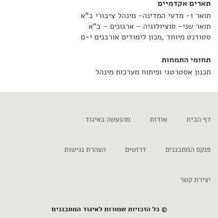
תארים אקדמיים
תואר 1- מדעי המדינה- מינהל ציבורי ב"א
תואר שני- סוציולוגיה - ארגונים - ב"א
סטודנט מיוחד ,מכון לימודים אורבנים י-ם
תחומי התמחות
תכנון אסטרטגי ופיתוח מערכות מינהל
דף הבית
אודות
מהנעשה באיגוד
פנקס המתכננים
דרושים
הצהרת נגישות
יצירת קשר
© כל הזכויות שמורות לאיגוד המתכננים