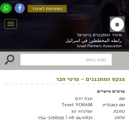
הצטרפות לאיגוד
Menu
איגוד המתכננים בישראל
رابطه المخططين في اسرائيل
Israel Planners Association
פנקס המתכננים - פרטי חבר
פרטים אישיים
שם
טבת יורם
שם באנגלית
Tevet YORAM
כתובת
שפינוזה 30
טלפון
08-9410632 | 054-5256595