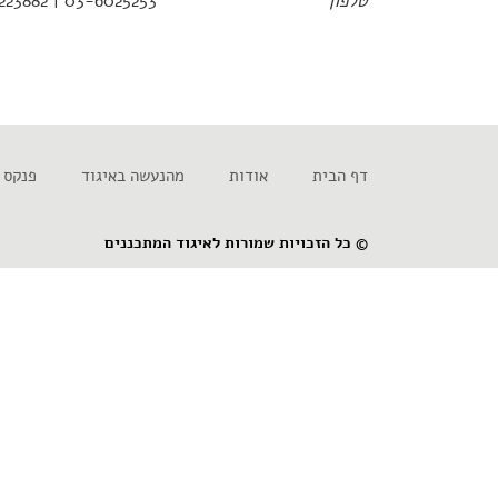
טלפון
03-6025253 | 054-2223882
דף הבית
אודות
מהנעשה באיגוד
פנקס 
© כל הזכויות שמורות לאיגוד המתכננים