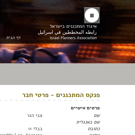
איגוד המתכננים בישראל
رابطه المخططين في اسرائيل
דף הבית
Israel Planners Association
פנקס המתכננים - פרטי חבר
פרטים אישיים
שם
צבי הגר
שם באנגלית
כתובת
בבלי 11