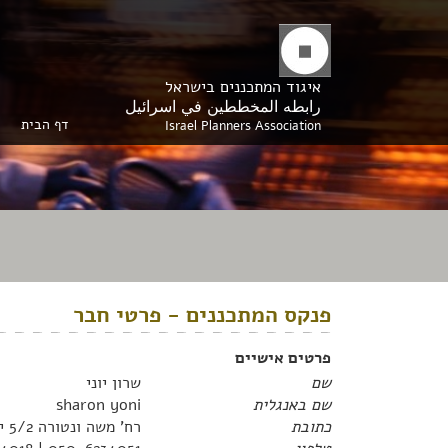
איגוד המתכננים בישראל
رابطه المخططين في اسرائيل
דף הבית
Israel Planners Association
פנקס המתכננים - פרטי חבר
פרטים אישיים
שם
שרון יוני
שם באנגלית
sharon yoni
כתובת
רח' משה ונטורה 5/2 ירושלים