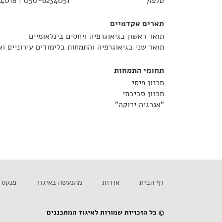
טלפון
050-6234051 | 077-5564018
תארים אקדמיים
תואר ראשון בגיאוגרפיה ויחסים בינלאומיים
תואר שני בגיאוגרפיה והתמחות בלימודים עירוניים וא
תחומי התמחות
תכנון פיסי
תכנון סביבתי
"אנרגיה ירוקה"
דף הבית
אודות
מהנעשה באיגוד
פנקס 
© כל הזכויות שמורות לאיגוד המתכננים