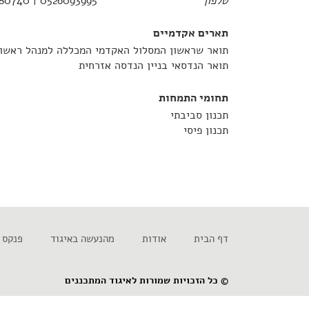
טלפון
0526093995 | 0509580740
תארים אקדמיים
תואר שראשון המסלול האקדמי המכללה למנהל ראשון 
תואר הנדסאי בניין הנדסה אזרחית
תחומי התמחות
תכנון סביבתי
תכנון פיסי
דף הבית
אודות
מהנעשה באיגוד
פנקס 
© כל הזכויות שמורות לאיגוד המתכננים