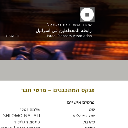
איגוד המתכננים בישראל
رابطه المخططين في اسرائيل
דף הבית
Israel Planners Association
פנקס המתכננים - פרטי חבר
פרטים אישיים
שם
שלמה נטלי
שם באנגלית
SHLOMO NATALI
כתובת
טייסת הגליל 1