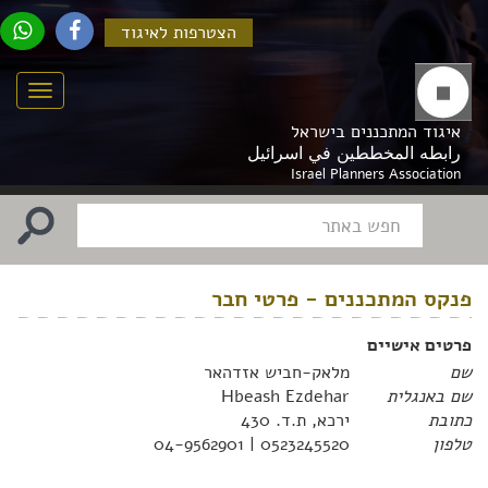
הצטרפות לאיגוד
Menu
איגוד המתכננים בישראל
رابطه المخططين في اسرائيل
Israel Planners Association
פנקס המתכננים - פרטי חבר
פרטים אישיים
שם
מלאק-חביש אזדהאר
שם באנגלית
Hbeash Ezdehar
כתובת
ירכא, ת.ד. 430
טלפון
0523245520 | 04-9562901