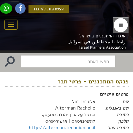
הצטרפות לאיגוד
Menu
איגוד המתכננים בישראל
رابطه المخططين في اسرائيل
Israel Planners Association
פנקס המתכננים - פרטי חבר
פרטים אישיים
שם
אלתרמן רחל
שם באנגלית
Alterman Rachelle
כתובת
הנוטר 29 אבן יהודה 40500
טלפון
0505292917 | 098991455
כתובת אתר
http://alterman.technion.ac.il