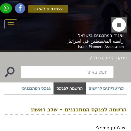
הצטרפות לאיגוד
Menu
איגוד המתכננים בישראל
رابطه المخططين في اسرائيل
Israel Planners Association
פנקס המתכננים
קריטריונים לרישום
הרשמה לפנקס
פנקס המתכננים
הרשמה לפנקס המתכננים - שלב ראשון
יש להזין אימייל: