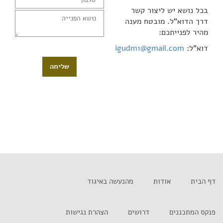
בכל נושא יש ליצור קשר
דרך הדוא"ל. מובטח מענה
מהיר לפנייתכם:
דוא"ל:
igudm1@gmail.com
שליחה
דף הבית
אודות
מהנעשה באיגוד
פנקס המתכננים
דרושים
הצהרת נגישות